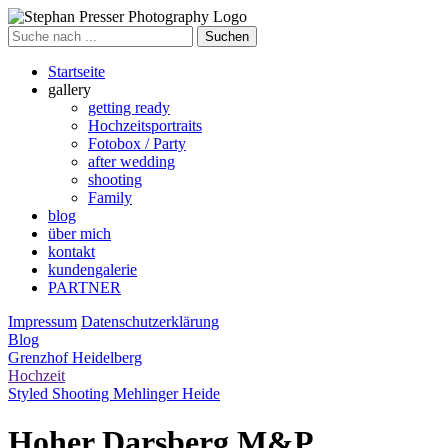
Suche
nach
Startseite
gallery
getting ready
Hochzeitsportraits
Fotobox / Party
after wedding
shooting
Family
blog
über mich
kontakt
kundengalerie
PARTNER
Impressum
Datenschutzerklärung
Blog
Grenzhof Heidelberg
Hochzeit
Styled Shooting Mehlinger Heide
Hoher Darsberg M&P