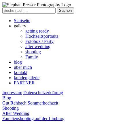
Suche
nach
Startseite
gallery
getting ready
Hochzeitsportraits
Fotobox / Party
after wedding
shooting
Family
blog
über mich
kontakt
kundengalerie
PARTNER
Impressum
Datenschutzerklärung
Blog
Gut Rehbach Sommerhochzeit
Shooting
After Wedding
Familienshooting auf der Limburg