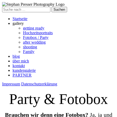
Suche
nach
Startseite
gallery
getting ready
Hochzeitsportraits
Fotobox / Party
after wedding
shooting
Family
blog
über mich
kontakt
kundengalerie
PARTNER
Impressum
Datenschutzerklärung
Party & Fotobox
Brauchen wir denn eine Fotobox?
Ja, ja und