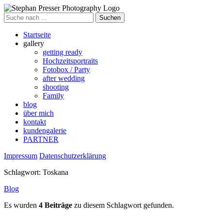
Suche
nach
Startseite
gallery
getting ready
Hochzeitsportraits
Fotobox / Party
after wedding
shooting
Family
blog
über mich
kontakt
kundengalerie
PARTNER
Impressum
Datenschutzerklärung
Schlagwort:
Toskana
Blog
Es wurden
4 Beiträge
zu diesem Schlagwort gefunden.